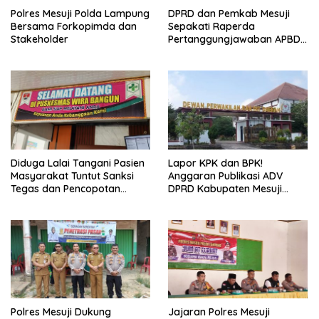
Polres Mesuji Polda Lampung
DPRD dan Pemkab Mesuji
Bersama Forkopimda dan
Sepakati Raperda
Stakeholder
Pertanggungjawaban APBD
2025
Diduga Lalai Tangani Pasien
Lapor KPK dan BPK!
Masyarakat Tuntut Sanksi
Anggaran Publikasi ADV
Tegas dan Pencopotan
DPRD Kabupaten Mesuji
Jabatan
Diduga Cair Fiktif dan
Tebang Pilih
Polres Mesuji Dukung
Jajaran Polres Mesuji