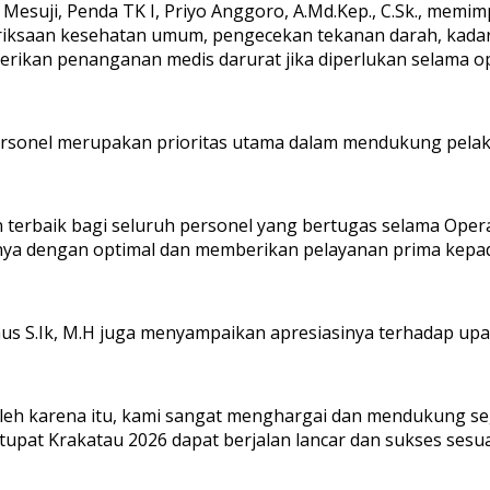
esuji, Penda TK I, Priyo Anggoro, A.Md.Kep., C.Sk., memimp
eriksaan kesehatan umum, pengecekan tekanan darah, kadar
mberikan penanganan medis darurat jika diperlukan selama o
sonel merupakan prioritas utama dalam mendukung pelaks
erbaik bagi seluruh personel yang bertugas selama Opera
nya dengan optimal dan memberikan pelayanan prima kepada
s S.Ik, M.H juga menyampaikan apresiasinya terhadap upay
 Oleh karena itu, kami sangat menghargai dan mendukung s
upat Krakatau 2026 dapat berjalan lancar dan sukses sesu