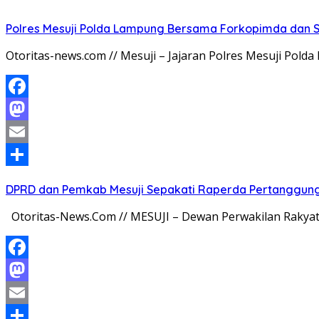
Polres Mesuji Polda Lampung Bersama Forkopimda dan 
Otoritas-news.com // Mesuji – Jajaran Polres Mesuji Po
Facebook
Mastodon
Email
Share
DPRD dan Pemkab Mesuji Sepakati Raperda Pertanggun
Otoritas-News.Com // MESUJI – Dewan Perwakilan Rakya
Facebook
Mastodon
Email