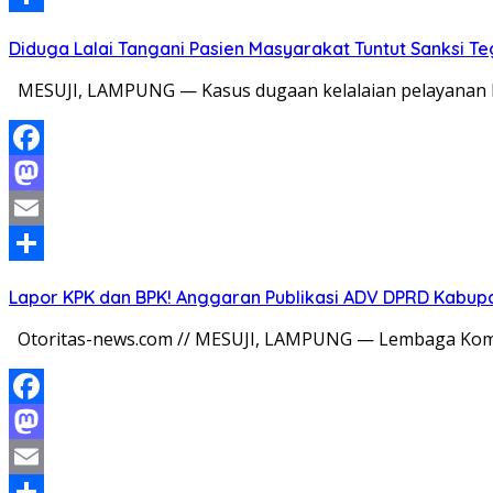
Share
Diduga Lalai Tangani Pasien Masyarakat Tuntut Sanksi 
MESUJI, LAMPUNG — Kasus dugaan kelalaian pelayanan k
Facebook
Mastodon
Email
Share
Lapor KPK dan BPK! Anggaran Publikasi ADV DPRD Kabupate
Otoritas-news.com // MESUJI, LAMPUNG — Lembaga Komi
Facebook
Mastodon
Email