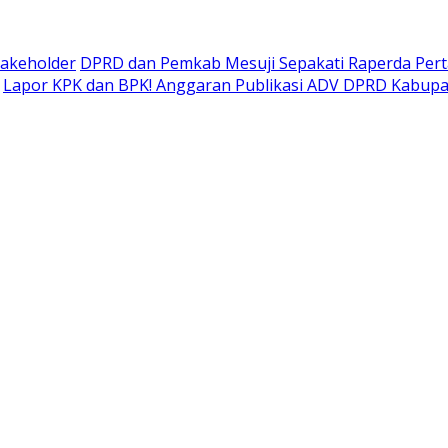
takeholder
DPRD dan Pemkab Mesuji Sepakati Raperda Pe
Lapor KPK dan BPK! Anggaran Publikasi ADV DPRD Kabupate