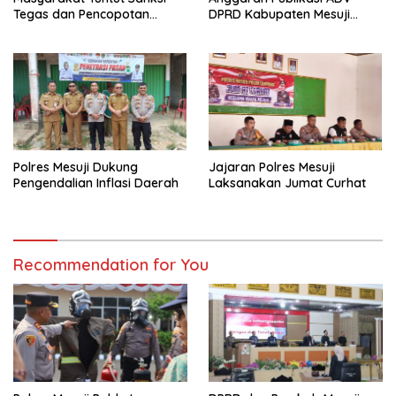
Tegas dan Pencopotan
DPRD Kabupaten Mesuji
Jabatan
Diduga Cair Fiktif dan
Tebang Pilih
Polres Mesuji Dukung
Jajaran Polres Mesuji
Pengendalian Inflasi Daerah
Laksanakan Jumat Curhat
Recommendation for You