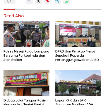
Read Also
Polres Mesuji Polda Lampung
DPRD dan Pemkab Mesuji
Bersama Forkopimda dan
Sepakati Raperda
Stakeholder
Pertanggungjawaban APBD
2025
Diduga Lalai Tangani Pasien
Lapor KPK dan BPK!
Masyarakat Tuntut Sanksi
Anggaran Publikasi ADV