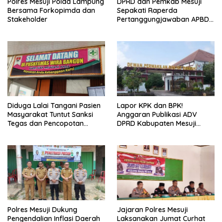
Polres Mesuji Polda Lampung
DPRD dan Pemkab Mesuji
Bersama Forkopimda dan
Sepakati Raperda
Stakeholder
Pertanggungjawaban APBD
2025
Diduga Lalai Tangani Pasien
Lapor KPK dan BPK!
Masyarakat Tuntut Sanksi
Anggaran Publikasi ADV
Tegas dan Pencopotan
DPRD Kabupaten Mesuji
Jabatan
Diduga Cair Fiktif dan
Tebang Pilih
Polres Mesuji Dukung
Jajaran Polres Mesuji
Pengendalian Inflasi Daerah
Laksanakan Jumat Curhat