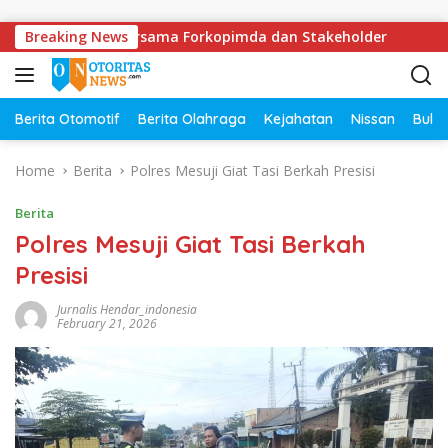
Skip to content
olda Lampung Bersama Forkopimda dan Stakeholder
Breaking News
DPR
Berita Otomotif
Berita Olahraga
Kejahatan
Nissan
Bulut
Home
Berita
Polres Mesuji Giat Tasi Berkah Presisi
Berita
Polres Mesuji Giat Tasi Berkah
Presisi
Jurnalis Hendar_indonesia
February 21, 2026