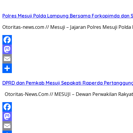
Polres Mesuji Polda Lampung Bersama Forkopimda dan 
Otoritas-news.com // Mesuji – Jajaran Polres Mesuji Po
Facebook
Mastodon
Email
Share
DPRD dan Pemkab Mesuji Sepakati Raperda Pertanggun
Otoritas-News.Com // MESUJI – Dewan Perwakilan Rakya
Facebook
Mastodon