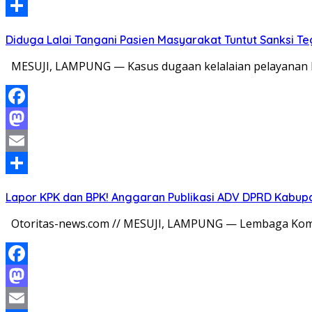
Email
Share
Diduga Lalai Tangani Pasien Masyarakat Tuntut Sanksi 
MESUJI, LAMPUNG — Kasus dugaan kelalaian pelayanan k
Facebook
Mastodon
Email
Share
Lapor KPK dan BPK! Anggaran Publikasi ADV DPRD Kabupate
Otoritas-news.com // MESUJI, LAMPUNG — Lembaga Komi
Facebook
Mastodon