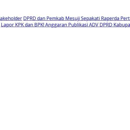
takeholder
DPRD dan Pemkab Mesuji Sepakati Raperda Pe
Lapor KPK dan BPK! Anggaran Publikasi ADV DPRD Kabupate