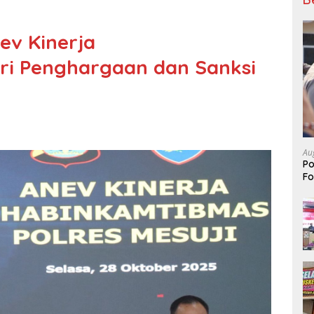
nev Kinerja
ri Penghargaan dan Sanksi
Au
Po
Fo