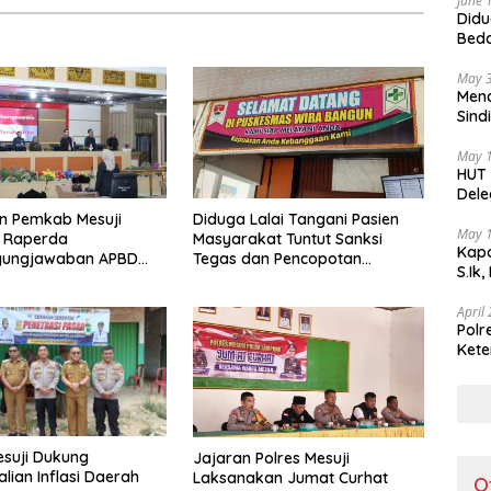
June 
Didu
Beda
oleh
May 
Menc
Sind
Teka
May 
HUT 
Dele
di I
n Pemkab Mesuji
Diduga Lalai Tangani Pasien
May 
i Raperda
Masyarakat Tuntut Sanksi
Kapo
gungjawaban APBD
Tegas dan Pencopotan
S.Ik
Jabatan
April
Polr
Kete
Lint
esuji Dukung
Jajaran Polres Mesuji
lian Inflasi Daerah
Laksanakan Jumat Curhat
O