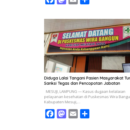
ac
as
m
h
e
to
ai
ar
b
d
l
e
o
o
o
n
k
Diduga Lalai Tangani Pasien Masyarakat Tu
Sanksi Tegas dan Pencopotan Jabatan
MESUJI, LAMPUNG — Kasus dugaan kelalaian
pelayanan kesehatan di Puskesmas Wira Bangu
Kabupaten Mesuji,…
F
M
E
S
ac
as
m
h