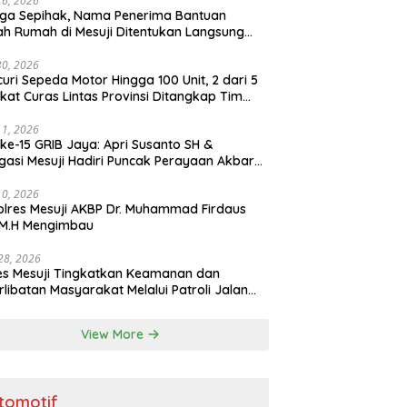
16, 2026
ga Sepihak, Nama Penerima Bantuan
h Rumah di Mesuji Ditentukan Langsung
 Bupati
30, 2026
uri Sepeda Motor Hingga 100 Unit, 2 dari 5
ikat Curas Lintas Provinsi Ditangkap Tim
b 308 Polres Mesuji
11, 2026
ke-15 GRIB Jaya: Apri Susanto SH &
gasi Mesuji Hadiri Puncak Perayaan Akbar
stora Senayan Jakarta
10, 2026
lres Mesuji AKBP Dr. Muhammad Firdaus
, M.H Mengimbau
 28, 2026
es Mesuji Tingkatkan Keamanan dan
rlibatan Masyarakat Melalui Patroli Jalan
as Timur dan Patroli Dialogis
View More
tomotif