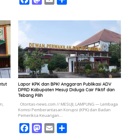
ac
as
m
h
e
to
ai
ar
b
d
l
e
o
o
o
n
k
ntut
Lapor KPK dan BPK! Anggaran Publikasi ADV
DPRD Kabupaten Mesuji Diduga Cair Fiktif dan
Tebang Pilih
n,
Otoritas-news.com // MESUJI, LAMPUNG — Lembaga
Komisi Pemberantasan Korupsi (KPK) dan Badan
Pemeriksa Keuangan…
F
M
E
S
ac
as
m
h