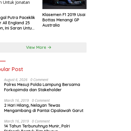
Klasemen F1 2019 Usai
gal Putra Paceklik
Bottas Menangi GP
r All England 25
Australia
n, Ini Saran Untuk
atan dkk
View More
ular Post
August 6, 2026
0 Comment
Polres Mesuji Polda Lampung Bersama
Forkopimda dan Stakeholder
March 16, 2019
0 Comment
2 Hari Hilang, Nelayan Tewas
Mengambang di Pantai Cipalawah Garut
March 16, 2019
0 Comment
14 Tahun Terbunuhnya Munir, Polri