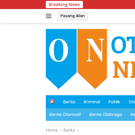
Skip
Breaking News
Polres 
to
content
Pasang Iklan
B
Berita
Kriminal
Politik
Ot
e
r
Berita Otomotif
Berita Olahraga
K
a
n
d
Home
Berita
a