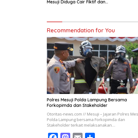
Mesuji Diduga Cair Fiktif dan
Tebang Pilih
Recommendation for You
Polres Mesuji Polda Lampung Bersama
Forkopimda dan Stakeholder
Otoritas-news.com // Mesuji – Jajaran Polres Mes
Polda Lampung bersama Forkopimda dan
Stakeholder terkait melaksanakan…
F
M
E
S