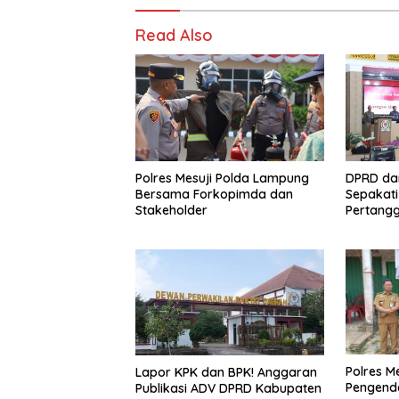
o
o
Read Also
o
n
k
Polres Mesuji Polda Lampung
DPRD da
Bersama Forkopimda dan
Sepakat
Stakeholder
Pertang
2025
Polres M
Lapor KPK dan BPK! Anggaran
Pengenda
Publikasi ADV DPRD Kabupaten