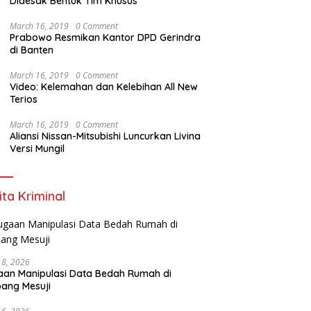
Didesak Bentuk Tim Khusus
March 16, 2019
0 Comment
Prabowo Resmikan Kantor DPD Gerindra
di Banten
March 16, 2019
0 Comment
Video: Kelemahan dan Kelebihan All New
Terios
March 16, 2019
0 Comment
Aliansi Nissan-Mitsubishi Luncurkan Livina
Versi Mungil
ita Kriminal
18, 2026
an Manipulasi Data Bedah Rumah di
ang Mesuji