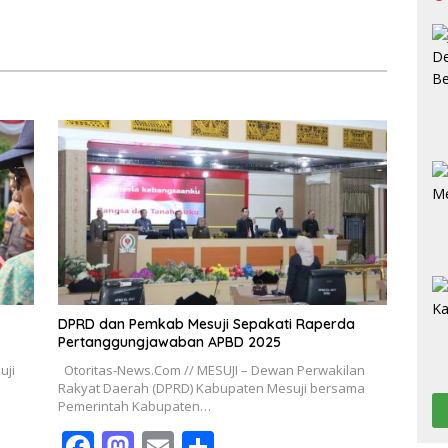
DPRD dan Pemkab Mesuji Sepakati Raperda
Pertanggungjawaban APBD 2025
uji
Otoritas-News.Com // MESUJI – Dewan Perwakilan
Rakyat Daerah (DPRD) Kabupaten Mesuji bersama
Pemerintah Kabupaten…
F
M
E
S