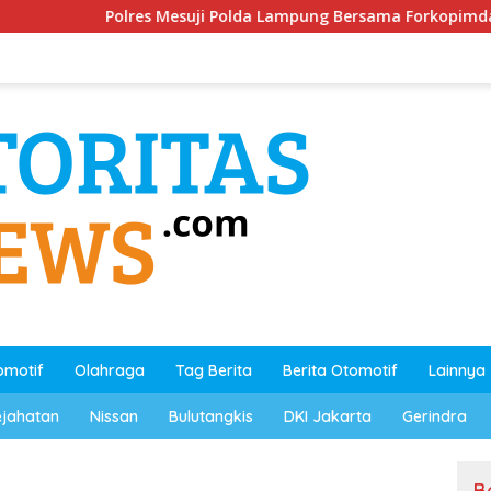
Mesuji Polda Lampung Bersama Forkopimda dan Stakeholder
omotif
Olahraga
Tag Berita
Berita Otomotif
Lainnya
ejahatan
Nissan
Bulutangkis
DKI Jakarta
Gerindra
B