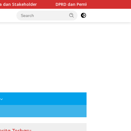
DPRD dan Pemkab Mesuji Sepakati Raperda Pertanggungj
erita Terbaru