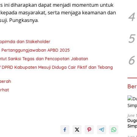
as ini diharapkan dapat menjadi momentum untuk
4
i kepada masyarakat, serta menjaga keamanan dan
suji. Pungkasnya.
5
kopimda dan Stakeholder
a Pertanggungjawaban APBD 2025
6
ntut Sanksi Tegas dan Pencopotan Jabatan
 DPRD Kabupaten Mesuji Diduga Cair Fiktif dan Tebang
Daerah
Ber
urhat
June 
Duga
Simp