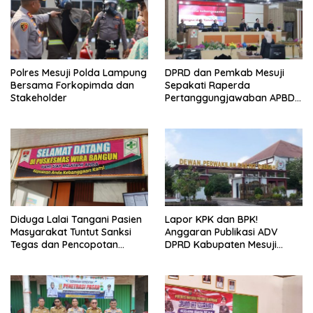
Polres Mesuji Polda Lampung
DPRD dan Pemkab Mesuji
Bersama Forkopimda dan
Sepakati Raperda
Stakeholder
Pertanggungjawaban APBD
2025
Diduga Lalai Tangani Pasien
Lapor KPK dan BPK!
Masyarakat Tuntut Sanksi
Anggaran Publikasi ADV
Tegas dan Pencopotan
DPRD Kabupaten Mesuji
Jabatan
Diduga Cair Fiktif dan
Tebang Pilih