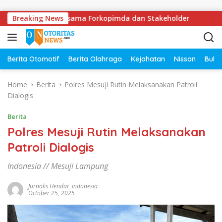
Skip to content
a Lampung Bersama Forkopimda dan Stakeholder
Breaking News
DPRD 
Berita Otomotif
Berita Olahraga
Kejahatan
Nissan
Bulut
Home
Berita
Polres Mesuji Rutin Melaksanakan Patroli
Dialogis
Berita
Polres Mesuji Rutin Melaksanakan
Patroli Dialogis
Indonesia // Mesuji Lampung
Jurnalis Hendar_indonesia
October 25, 2025