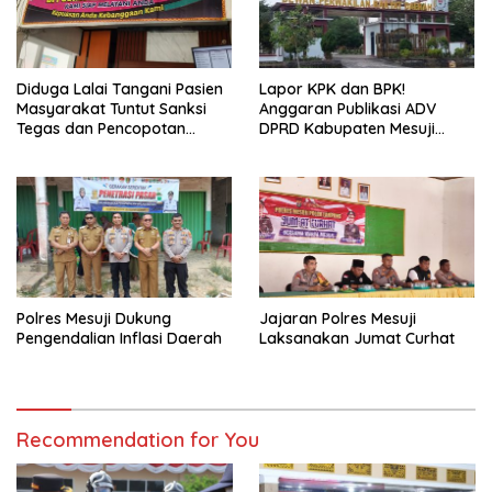
Diduga Lalai Tangani Pasien
Lapor KPK dan BPK!
Masyarakat Tuntut Sanksi
Anggaran Publikasi ADV
Tegas dan Pencopotan
DPRD Kabupaten Mesuji
Jabatan
Diduga Cair Fiktif dan
Tebang Pilih
Polres Mesuji Dukung
Jajaran Polres Mesuji
Pengendalian Inflasi Daerah
Laksanakan Jumat Curhat
Recommendation for You