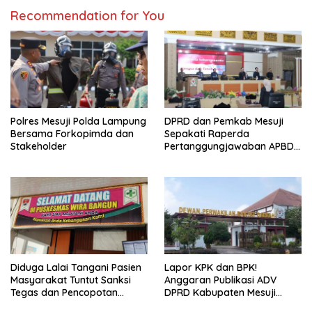
Recommendation for You
Polres Mesuji Polda Lampung
DPRD dan Pemkab Mesuji
Bersama Forkopimda dan
Sepakati Raperda
Stakeholder
Pertanggungjawaban APBD
2025
Diduga Lalai Tangani Pasien
Lapor KPK dan BPK!
Masyarakat Tuntut Sanksi
Anggaran Publikasi ADV
Tegas dan Pencopotan
DPRD Kabupaten Mesuji
Jabatan
Diduga Cair Fiktif dan