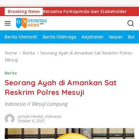
Skip to content
olda Lampung Bersama Forkopimda dan Stakeholder
Breaking News
DPR
Berita Otomotif
Berita Olahraga
Kejahatan
Nissan
Bulut
Home
Berita
Seorang Ayah di Amankan Sat Reskrim Polres
Mesuji
Berita
Seorang Ayah di Amankan Sat
Reskrim Polres Mesuji
Indonesia // Mesuji Lampung
Jurnalis Hendar_indonesia
October 4, 2025