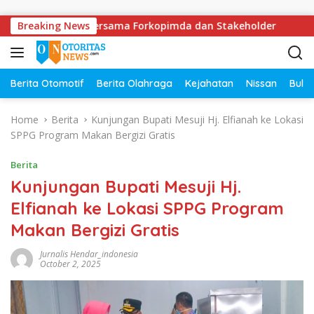
Skip to content
lda Lampung Bersama Forkopimda dan Stakeholder
Breaking News
DPRD
Berita Otomotif
Berita Olahraga
Kejahatan
Nissan
Bulut
Home
Berita
Kunjungan Bupati Mesuji Hj. Elfianah ke Lokasi
SPPG Program Makan Bergizi Gratis
Berita
Kunjungan Bupati Mesuji Hj.
Elfianah ke Lokasi SPPG Program
Makan Bergizi Gratis
Jurnalis Hendar_indonesia
October 2, 2025