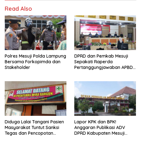
Read Also
Polres Mesuji Polda Lampung
DPRD dan Pemkab Mesuji
Bersama Forkopimda dan
Sepakati Raperda
Stakeholder
Pertanggungjawaban APBD
2025
Diduga Lalai Tangani Pasien
Lapor KPK dan BPK!
Masyarakat Tuntut Sanksi
Anggaran Publikasi ADV
Tegas dan Pencopotan
DPRD Kabupaten Mesuji
Jabatan
Diduga Cair Fiktif dan