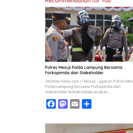
Recommendation for You
Polres Mesuji Polda Lampung Bersama
Forkopimda dan Stakeholder
Otoritas-news.com // Mesuji – Jajaran Polres Mes
Polda Lampung bersama Forkopimda dan
Stakeholder terkait melaksanakan…
F
M
E
S
ac
as
m
h
e
to
ai
ar
b
d
l
e