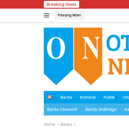
Skip
Breaking News
Polre
to
content
Pasang Iklan
B
Berita
Kriminal
Politik
Ot
e
r
Berita Otomotif
Berita Olahraga
K
a
n
d
Home
Berita
a