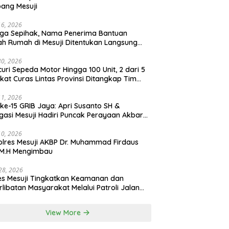
ang Mesuji
16, 2026
ga Sepihak, Nama Penerima Bantuan
h Rumah di Mesuji Ditentukan Langsung
 Bupati
30, 2026
uri Sepeda Motor Hingga 100 Unit, 2 dari 5
ikat Curas Lintas Provinsi Ditangkap Tim
b 308 Polres Mesuji
11, 2026
ke-15 GRIB Jaya: Apri Susanto SH &
gasi Mesuji Hadiri Puncak Perayaan Akbar
stora Senayan Jakarta
10, 2026
lres Mesuji AKBP Dr. Muhammad Firdaus
, M.H Mengimbau
 28, 2026
es Mesuji Tingkatkan Keamanan dan
rlibatan Masyarakat Melalui Patroli Jalan
as Timur dan Patroli Dialogis
View More