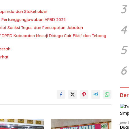
3
kopimda dan Stakeholder
a Pertanggungjawaban APBD 2025
4
ntut Sanksi Tegas dan Pencopotan Jabatan
 DPRD Kabupaten Mesuji Diduga Cair Fiktif dan Tebang
5
Daerah
urhat
6
Ber
June 
Duga