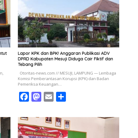
o
o
o
n
k
ntut
Lapor KPK dan BPK! Anggaran Publikasi ADV
DPRD Kabupaten Mesuji Diduga Cair Fiktif dan
Tebang Pilih
n,
Otoritas-news.com // MESUJI, LAMPUNG — Lembaga
Komisi Pemberantasan Korupsi (KPK) dan Badan
Pemeriksa Keuangan…
F
M
E
S
ac
as
m
h
e
to
ai
ar
b
d
l
e
o
o