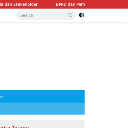
DPRD dan Pemkab Mesuji Sepakati Raperda Pertanggun
erita Terbaru