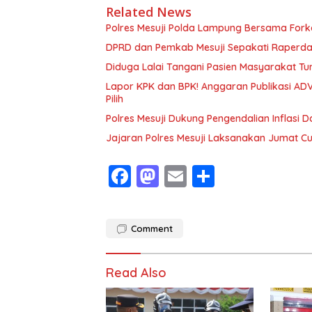
Related News
Polres Mesuji Polda Lampung Bersama For
DPRD dan Pemkab Mesuji Sepakati Raperd
Diduga Lalai Tangani Pasien Masyarakat Tu
Lapor KPK dan BPK! Anggaran Publikasi ADV
Pilih
Polres Mesuji Dukung Pengendalian Inflasi 
Jajaran Polres Mesuji Laksanakan Jumat C
F
M
E
S
ac
as
m
h
e
to
ai
ar
Comment
b
d
l
e
o
o
Read Also
o
n
k