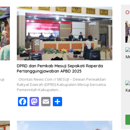
O
DPRD dan Pemkab Mesuji Sepakati Raperda
Pertanggungjawaban APBD 2025
uji
Otoritas-News.Com // MESUJI – Dewan Perwakilan
Rakyat Daerah (DPRD) Kabupaten Mesuji bersama
Pemerintah Kabupaten…
F
M
E
S
ac
as
m
h
e
to
ai
ar
b
d
l
e