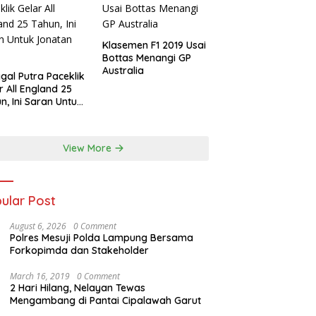
Klasemen F1 2019 Usai
Bottas Menangi GP
Australia
gal Putra Paceklik
r All England 25
n, Ini Saran Untuk
atan dkk
View More
ular Post
August 6, 2026
0 Comment
Polres Mesuji Polda Lampung Bersama
Forkopimda dan Stakeholder
March 16, 2019
0 Comment
2 Hari Hilang, Nelayan Tewas
Mengambang di Pantai Cipalawah Garut