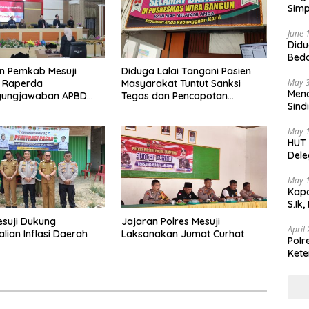
Simp
June 
Didu
Beda
oleh
n Pemkab Mesuji
Diduga Lalai Tangani Pasien
May 
i Raperda
Masyarakat Tuntut Sanksi
Menc
gungjawaban APBD
Tegas dan Pencopotan
Sind
Jabatan
Teka
May 
HUT 
Dele
di I
May 
Kapo
S.Ik
esuji Dukung
Jajaran Polres Mesuji
April
lian Inflasi Daerah
Laksanakan Jumat Curhat
Polr
Kete
Lint