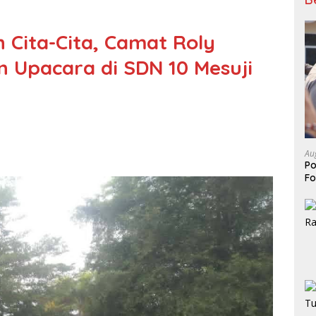
 Cita-Cita, Camat Roly
n Upacara di SDN 10 Mesuji
Au
Po
Fo