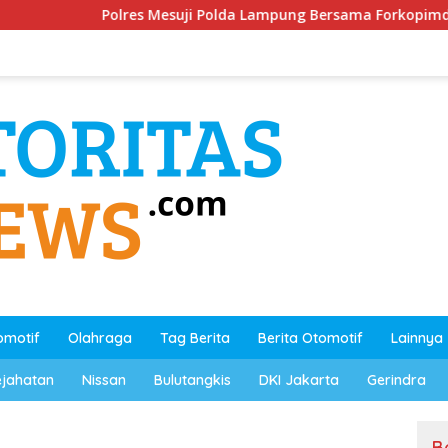
s Mesuji Polda Lampung Bersama Forkopimda dan Stakeholder
omotif
Olahraga
Tag Berita
Berita Otomotif
Lainnya
ejahatan
Nissan
Bulutangkis
DKI Jakarta
Gerindra
B