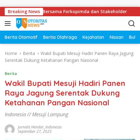
Skip to content
olda Lampung Bersama Forkopimda dan Stakeholder
Breaking News
DPR
Berita Otomotif
Berita Olahraga
Kejahatan
Nissan
Bulut
Home
Berita
Wakil Bupati Mesuji Hadiri Panen Raya Jagung
Serentak Dukung Ketahanan Pangan Nasional
Berita
Wakil Bupati Mesuji Hadiri Panen
Raya Jagung Serentak Dukung
Ketahanan Pangan Nasional
Indonesia // Mesuji Lampung
Jurnalis Hendar_indonesia
September 27, 2025