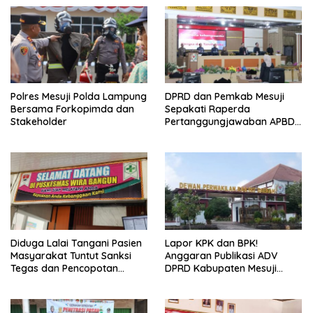
Polres Mesuji Polda Lampung
DPRD dan Pemkab Mesuji
Bersama Forkopimda dan
Sepakati Raperda
Stakeholder
Pertanggungjawaban APBD
2025
Diduga Lalai Tangani Pasien
Lapor KPK dan BPK!
Masyarakat Tuntut Sanksi
Anggaran Publikasi ADV
Tegas dan Pencopotan
DPRD Kabupaten Mesuji
Jabatan
Diduga Cair Fiktif dan
Tebang Pilih