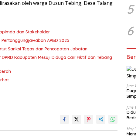
dirasakan oleh warga Dusun Tebing, Desa Talang
5
6
kopimda dan Stakeholder
a Pertanggungjawaban APBD 2025
ntut Sanksi Tegas dan Pencopotan Jabatan
Ber
 DPRD Kabupaten Mesuji Diduga Cair Fiktif dan Tebang
Daerah
urhat
June 
Duga
Simp
June 
Didu
Beda
oleh
May 
Menc