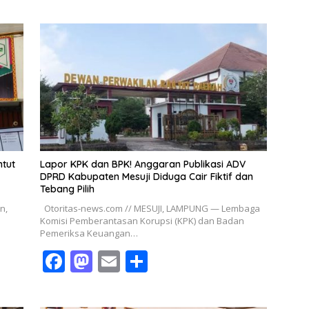
e
to
ai
ar
b
d
l
e
o
o
o
n
k
ntut
Lapor KPK dan BPK! Anggaran Publikasi ADV
DPRD Kabupaten Mesuji Diduga Cair Fiktif dan
Tebang Pilih
n,
Otoritas-news.com // MESUJI, LAMPUNG — Lembaga
Komisi Pemberantasan Korupsi (KPK) dan Badan
Pemeriksa Keuangan…
F
M
E
S
ac
as
m
h
e
to
ai
ar