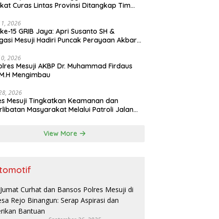
ikat Curas Lintas Provinsi Ditangkap Tim
b 308 Polres Mesuji
11, 2026
ke-15 GRIB Jaya: Apri Susanto SH &
gasi Mesuji Hadiri Puncak Perayaan Akbar
stora Senayan Jakarta
10, 2026
lres Mesuji AKBP Dr. Muhammad Firdaus
, M.H Mengimbau
 28, 2026
es Mesuji Tingkatkan Keamanan dan
rlibatan Masyarakat Melalui Patroli Jalan
as Timur dan Patroli Dialogis
View More
tomotif