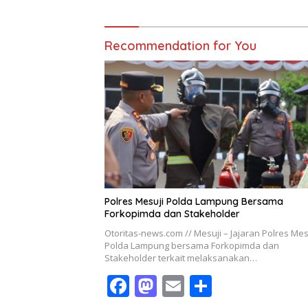
Recommendation for You
Polres Mesuji Polda Lampung Bersama
Forkopimda dan Stakeholder
Otoritas-news.com // Mesuji – Jajaran Polres Mes
Polda Lampung bersama Forkopimda dan
Stakeholder terkait melaksanakan…
F
M
E
S
ac
as
m
h