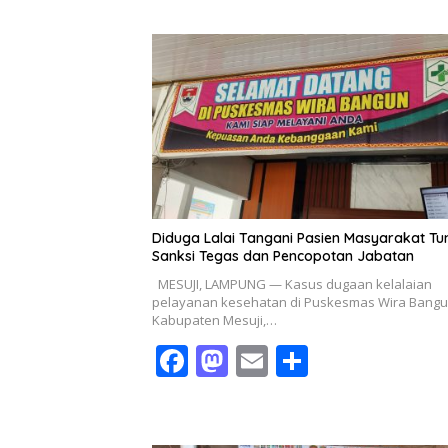
e
to
ai
ar
b
d
l
e
o
o
o
n
k
Diduga Lalai Tangani Pasien Masyarakat Tu
Sanksi Tegas dan Pencopotan Jabatan
MESUJI, LAMPUNG — Kasus dugaan kelalaian
pelayanan kesehatan di Puskesmas Wira Bangu
Kabupaten Mesuji,…
F
M
E
S
ac
as
m
h
e
to
ai
ar