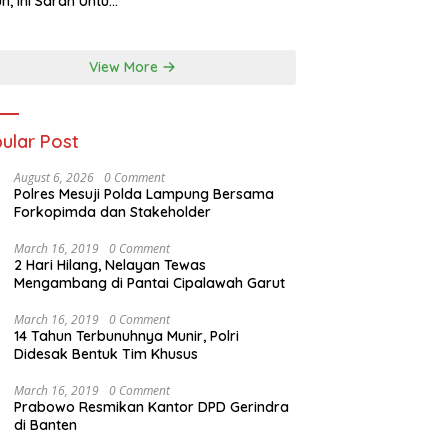
n, Ini Saran Untuk
atan dkk
View More
ular Post
August 6, 2026
0 Comment
Polres Mesuji Polda Lampung Bersama
Forkopimda dan Stakeholder
March 16, 2019
0 Comment
2 Hari Hilang, Nelayan Tewas
Mengambang di Pantai Cipalawah Garut
March 16, 2019
0 Comment
14 Tahun Terbunuhnya Munir, Polri
Didesak Bentuk Tim Khusus
March 16, 2019
0 Comment
Prabowo Resmikan Kantor DPD Gerindra
di Banten