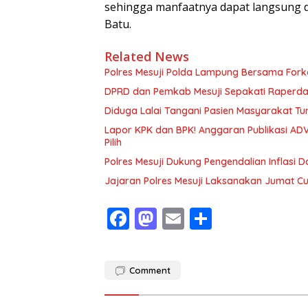
sehingga manfaatnya dapat langsung 
Batu.
Related News
Polres Mesuji Polda Lampung Bersama For
DPRD dan Pemkab Mesuji Sepakati Raperd
Diduga Lalai Tangani Pasien Masyarakat Tu
Lapor KPK dan BPK! Anggaran Publikasi ADV
Pilih
Polres Mesuji Dukung Pengendalian Inflasi 
Jajaran Polres Mesuji Laksanakan Jumat C
F
M
E
S
ac
as
m
h
e
to
ai
ar
Comment
b
d
l
e
o
o