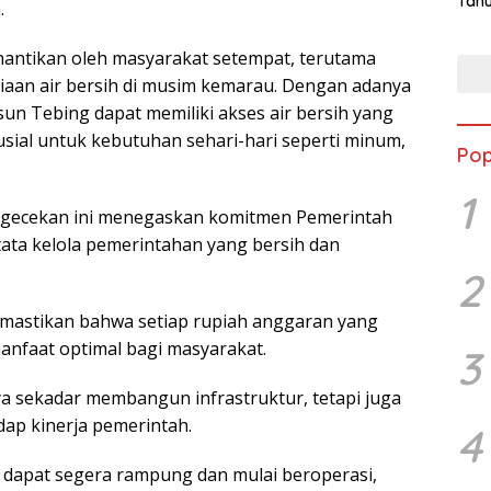
Tahu
.
Jon
nantikan oleh masyarakat setempat, terutama
aan air bersih di musim kemarau. Dengan adanya
n Tebing dapat memiliki akses air bersih yang
usial untuk kebutuhan sehari-hari seperti minum,
Pop
1
engecekan ini menegaskan komitmen Pemerintah
ata kelola pemerintahan yang bersih dan
2
astikan bahwa setiap rupiah anggaran yang
nfaat optimal bagi masyarakat.
3
ya sekadar membangun infrastruktur, tetapi juga
ap kinerja pemerintah.
4
n dapat segera rampung dan mulai beroperasi,