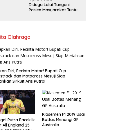
Diduga Lalai Tangani
Pasien Masyarakat Tuntut
Sanksi Tegas dan
Pencopotan Jabatan
ita Olahraga
kan Diri, Pecinta Motor! Bupati Cup
strack dan Motocross Mesuji Siap
ahkan Sirkuit Aris Putra!
Klasemen F1 2019 Usai
Bottas Menangi GP
gal Putra Paceklik
Australia
r All England 25