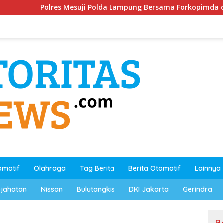
esuji Polda Lampung Bersama Forkopimda dan Stakeholder
omotif
Olahraga
Tag Berita
Berita Otomotif
Lainnya
ejahatan
Nissan
Bulutangkis
DKI Jakarta
Gerindra
B