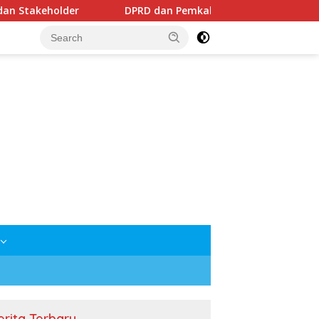
DPRD dan Pemkab Mesuji Sepakati Raperda Pertanggungj
erita Terbaru