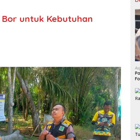
Bor untuk Kebutuhan
Au
Po
Fo