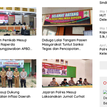
Sind
Teka
May 
HUT 
Dele
di I
May 
Kapo
S.Ik
n Pemkab Mesuji
Diduga Lalai Tangani Pasien
i Raperda
Masyarakat Tuntut Sanksi
April
gungjawaban APBD
Tegas dan Pencopotan
Polr
Jabatan
Kete
Lint
O
esuji Dukung
Jajaran Polres Mesuji
lian Inflasi Daerah
Laksanakan Jumat Curhat