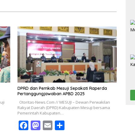
DPRD dan Pemkab Mesuji Sepakati Raperda
Pertanggungjawaban APBD 2025
uji
Otoritas-News.Com // MESUJI – Dewan Perwakilan
Rakyat Daerah (DPRD) Kabupaten Mesuji bersama
Pemerintah Kabupaten…
F
M
E
S
ac
as
m
h