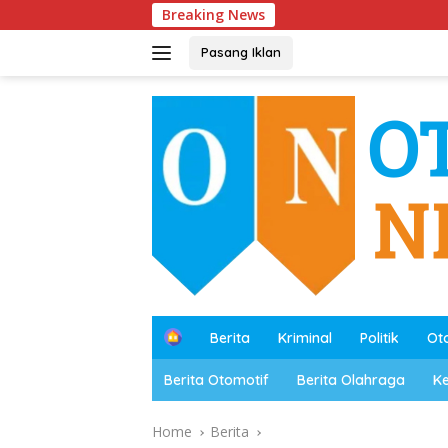
Skip
Breaking News
Polres M
to
content
Pasang Iklan
B
Berita
Kriminal
Politik
Ot
e
r
Berita Otomotif
Berita Olahraga
K
a
n
d
Home
Berita
a