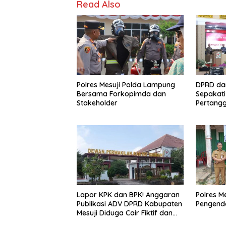
Read Also
o
n
k
Polres Mesuji Polda Lampung
DPRD da
Bersama Forkopimda dan
Sepakat
Stakeholder
Pertang
2025
Lapor KPK dan BPK! Anggaran
Polres M
Publikasi ADV DPRD Kabupaten
Pengenda
Mesuji Diduga Cair Fiktif dan
Tebang Pilih