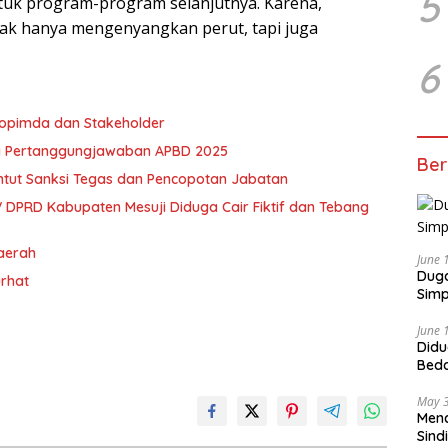
5
tuk program-program selanjutnya. Karena,
ak hanya mengenyangkan perut, tapi juga
6
kopimda dan Stakeholder
a Pertanggungjawaban APBD 2025
Ber
ntut Sanksi Tegas dan Pencopotan Jabatan
 DPRD Kabupaten Mesuji Diduga Cair Fiktif dan Tebang
Daerah
June 
Duga
urhat
Simp
June 
Didu
Beda
oleh
May 
Menc
Sind