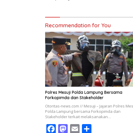
Tebang Pilih
Recommendation for You
Polres Mesuji Polda Lampung Bersama
Forkopimda dan Stakeholder
Otoritas-news.com // Mesuji – Jajaran Polres Mes
Polda Lampung bersama Forkopimda dan
Stakeholder terkait melaksanakan…
F
M
E
S