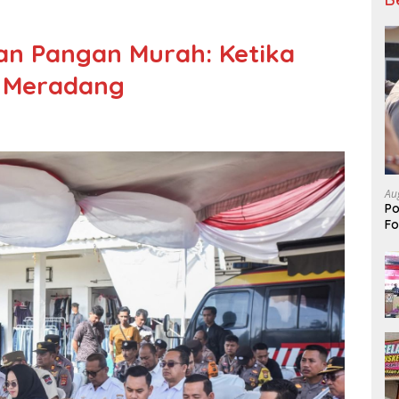
kan Pangan Murah: Ketika
h Meradang
Au
Po
Fo