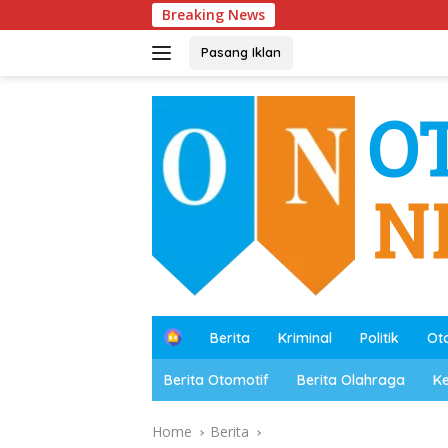
Skip
Breaking News
Polr
to
content
Pasang Iklan
B
Berita
Kriminal
Politik
Ot
e
r
Berita Otomotif
Berita Olahraga
K
a
n
d
Home
Berita
a