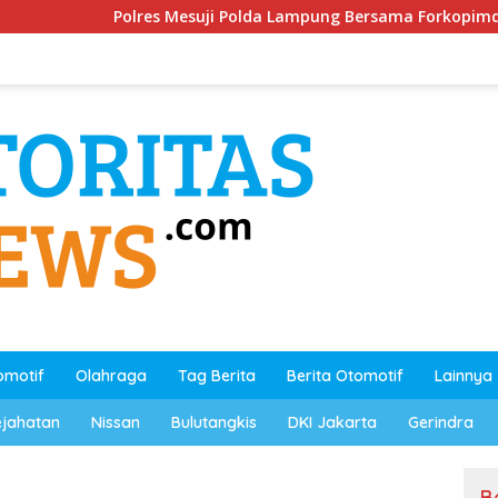
es Mesuji Polda Lampung Bersama Forkopimda dan Stakeholder
omotif
Olahraga
Tag Berita
Berita Otomotif
Lainnya
ejahatan
Nissan
Bulutangkis
DKI Jakarta
Gerindra
B