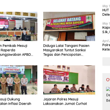
Teka
May 
HUT 
Dele
di I
May 
Kapo
S.Ik
April
Polr
n Pemkab Mesuji
Diduga Lalai Tangani Pasien
Kete
i Raperda
Masyarakat Tuntut Sanksi
Lint
gungjawaban APBD
Tegas dan Pencopotan
Jabatan
O
esuji Dukung
Jajaran Polres Mesuji
lian Inflasi Daerah
Laksanakan Jumat Curhat