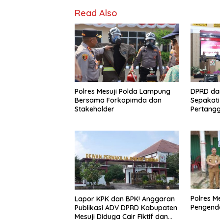
o
o
Read Also
o
n
k
Polres Mesuji Polda Lampung
DPRD da
Bersama Forkopimda dan
Sepakat
Stakeholder
Pertang
2025
Polres M
Lapor KPK dan BPK! Anggaran
Pengenda
Publikasi ADV DPRD Kabupaten
Mesuji Diduga Cair Fiktif dan