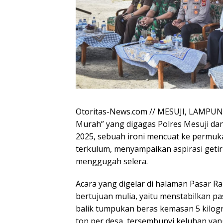
Otoritas-News.com // MESUJI, LAMPUN
Murah” yang digagas Polres Mesuji da
2025, sebuah ironi mencuat ke permuka
terkulum, menyampaikan aspirasi getir 
menggugah selera.
Acara yang digelar di halaman Pasar R
bertujuan mulia, yaitu menstabilkan p
balik tumpukan beras kemasan 5 kilogr
ton per desa, tersembunyi keluhan yan