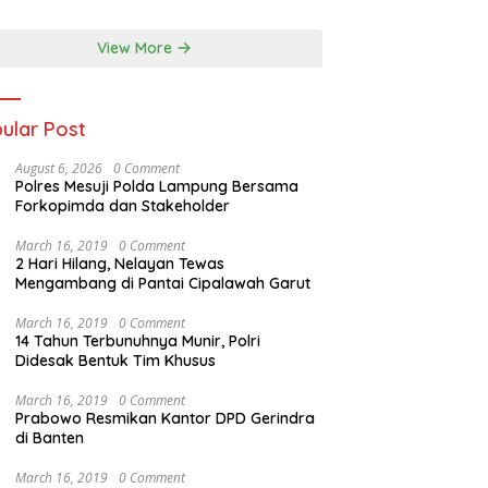
View More
ular Post
August 6, 2026
0 Comment
Polres Mesuji Polda Lampung Bersama
Forkopimda dan Stakeholder
March 16, 2019
0 Comment
2 Hari Hilang, Nelayan Tewas
Mengambang di Pantai Cipalawah Garut
March 16, 2019
0 Comment
14 Tahun Terbunuhnya Munir, Polri
Didesak Bentuk Tim Khusus
March 16, 2019
0 Comment
Prabowo Resmikan Kantor DPD Gerindra
di Banten
March 16, 2019
0 Comment