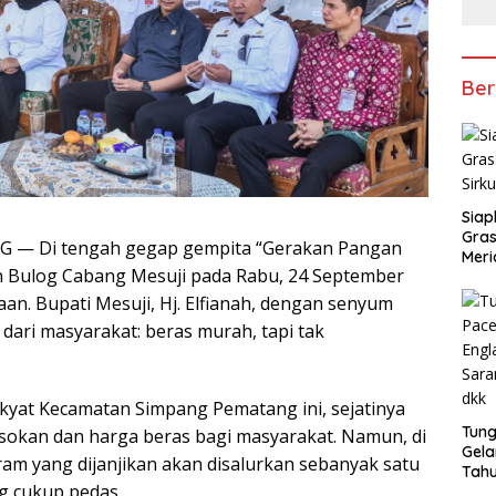
Ber
Siap
Gras
G — Di tengah gegap gempita “Gerakan Pangan
Meri
n Bulog Cabang Mesuji pada Rabu, 24 September
an. Bupati Mesuji, Hj. Elfianah, dengan senyum
dari masyarakat: beras murah, tapi tak
akyat Kecamatan Simpang Pematang ini, sejatinya
Tung
asokan dan harga beras bagi masyarakat. Namun, di
Gela
am yang dijanjikan akan disalurkan sebanyak satu
Tahu
g cukup pedas.
Jon