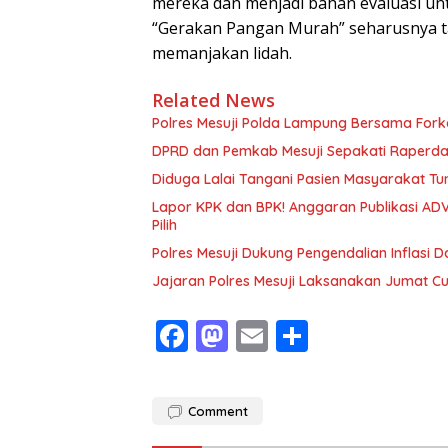
mereka dan menjadi bahan evaluasi un
“Gerakan Pangan Murah” seharusnya t
memanjakan lidah.
Related News
Polres Mesuji Polda Lampung Bersama For
DPRD dan Pemkab Mesuji Sepakati Raperd
Diduga Lalai Tangani Pasien Masyarakat Tu
Lapor KPK dan BPK! Anggaran Publikasi ADV
Pilih
Polres Mesuji Dukung Pengendalian Inflasi 
Jajaran Polres Mesuji Laksanakan Jumat C
F
M
E
S
ac
as
m
h
e
to
ai
ar
Comment
b
d
l
e