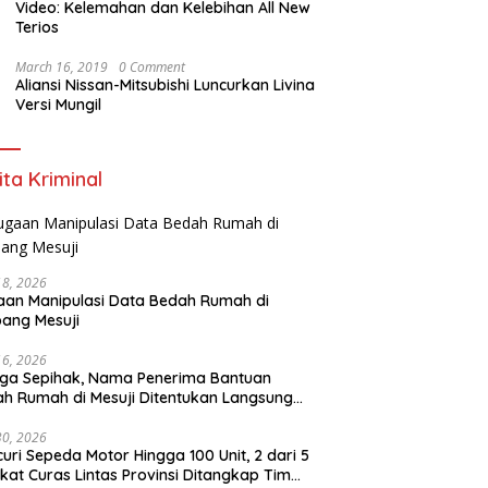
Video: Kelemahan dan Kelebihan All New
Terios
March 16, 2019
0 Comment
Aliansi Nissan-Mitsubishi Luncurkan Livina
Versi Mungil
ita Kriminal
18, 2026
an Manipulasi Data Bedah Rumah di
ang Mesuji
16, 2026
ga Sepihak, Nama Penerima Bantuan
h Rumah di Mesuji Ditentukan Langsung
 Bupati
30, 2026
uri Sepeda Motor Hingga 100 Unit, 2 dari 5
ikat Curas Lintas Provinsi Ditangkap Tim