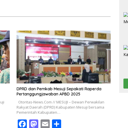
DPRD dan Pemkab Mesuji Sepakati Raperda
Pertanggungjawaban APBD 2025
uji
Otoritas-News.Com // MESUJI – Dewan Perwakilan
Rakyat Daerah (DPRD) Kabupaten Mesuji bersama
Pemerintah Kabupaten…
F
M
E
S