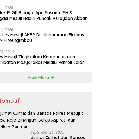
b 308 Polres Mesuji
11, 2026
ke-15 GRIB Jaya: Apri Susanto SH &
gasi Mesuji Hadiri Puncak Perayaan Akbar
stora Senayan Jakarta
10, 2026
lres Mesuji AKBP Dr. Muhammad Firdaus
, M.H Mengimbau
 28, 2026
es Mesuji Tingkatkan Keamanan dan
rlibatan Masyarakat Melalui Patroli Jalan
as Timur dan Patroli Dialogis
View More
tomotif
September 26, 2025
Jumat Curhat dan Bansos