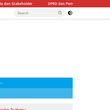
DPRD dan Pemkab Mesuji Sepakati Raperda Pertanggu
erita Terbaru