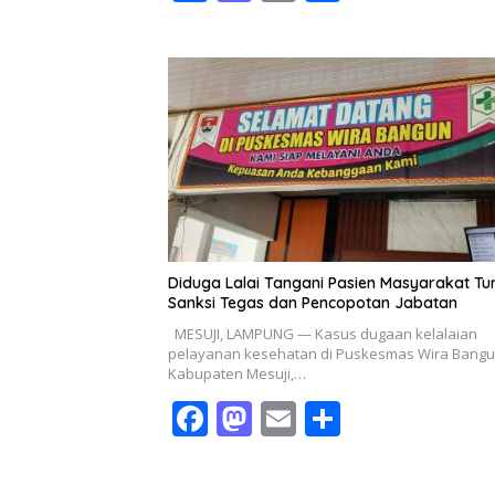
ac
as
m
h
e
to
ai
ar
b
d
l
e
o
o
o
n
k
Diduga Lalai Tangani Pasien Masyarakat Tu
Sanksi Tegas dan Pencopotan Jabatan
MESUJI, LAMPUNG — Kasus dugaan kelalaian
pelayanan kesehatan di Puskesmas Wira Bangu
Kabupaten Mesuji,…
F
M
E
S
ac
as
m
h
e
to
ai
ar