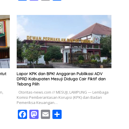
ac
as
m
h
e
to
ai
ar
b
d
l
e
o
o
o
n
k
ntut
Lapor KPK dan BPK! Anggaran Publikasi ADV
DPRD Kabupaten Mesuji Diduga Cair Fiktif dan
Tebang Pilih
n,
Otoritas-news.com // MESUJI, LAMPUNG — Lembaga
Komisi Pemberantasan Korupsi (KPK) dan Badan
Pemeriksa Keuangan…
F
M
E
S
ac
as
m
h