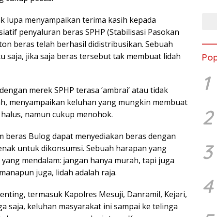
tak lupa menyampaikan terima kasih kepada
siatif penyaluran beras SPHP (Stabilisasi Pasokan
ton beras telah berhasil didistribusikan. Sebuah
u saja, jika saja beras tersebut tak membuat lidah
Pop
1
engan merek SPHP terasa ‘ambrai’ atau tidak
ianah, menyampaikan keluhan yang mungkin membuat
2
an halus, namun cukup menohok.
am beras Bulog dapat menyediakan beras dengan
3
ih enak untuk dikonsumsi. Sebuah harapan yang
ang mendalam: jangan hanya murah, tapi juga
manapun juga, lidah adalah raja.
4
penting, termasuk Kapolres Mesuji, Danramil, Kejari,
saja, keluhan masyarakat ini sampai ke telinga