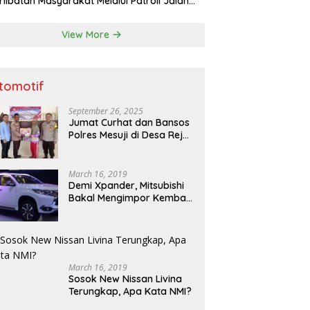
rlibatan Masyarakat Melalui Patroli Jalan
as Timur dan Patroli Dialogis
View More
tomotif
September 26, 2025
Jumat Curhat dan Bansos
Polres Mesuji di Desa Rejo
Binangun: Serap Aspirasi
dan Berikan Bantuan
March 16, 2019
Demi Xpander, Mitsubishi
Bakal Mengimpor Kembali
Pajero Sport
March 16, 2019
Sosok New Nissan Livina
Terungkap, Apa Kata NMI?