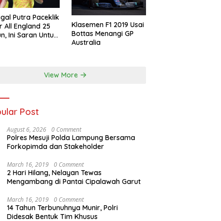
gal Putra Paceklik
Klasemen F1 2019 Usai
r All England 25
Bottas Menangi GP
n, Ini Saran Untuk
Australia
atan dkk
View More
ular Post
August 6, 2026
0 Comment
Polres Mesuji Polda Lampung Bersama
Forkopimda dan Stakeholder
March 16, 2019
0 Comment
2 Hari Hilang, Nelayan Tewas
Mengambang di Pantai Cipalawah Garut
March 16, 2019
0 Comment
14 Tahun Terbunuhnya Munir, Polri
Didesak Bentuk Tim Khusus