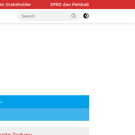
DPRD dan Pemkab Mesuji Sepakati Raperda Pertanggungjawa
erita Terbaru