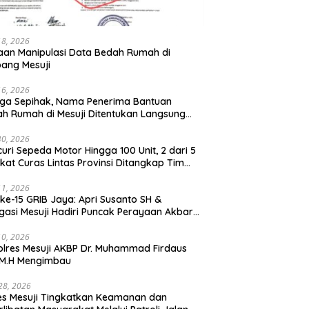
18, 2026
an Manipulasi Data Bedah Rumah di
ang Mesuji
16, 2026
ga Sepihak, Nama Penerima Bantuan
h Rumah di Mesuji Ditentukan Langsung
 Bupati
30, 2026
uri Sepeda Motor Hingga 100 Unit, 2 dari 5
ikat Curas Lintas Provinsi Ditangkap Tim
b 308 Polres Mesuji
11, 2026
ke-15 GRIB Jaya: Apri Susanto SH &
gasi Mesuji Hadiri Puncak Perayaan Akbar
stora Senayan Jakarta
10, 2026
lres Mesuji AKBP Dr. Muhammad Firdaus
, M.H Mengimbau
 28, 2026
es Mesuji Tingkatkan Keamanan dan