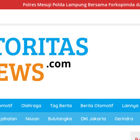
ji Polda Lampung Bersama Forkopimda dan Stakeholder
omotif
Olahraga
Tag Berita
Berita Otomotif
Lainnya
ejahatan
Nissan
Bulutangkis
DKI Jakarta
Gerindra
B