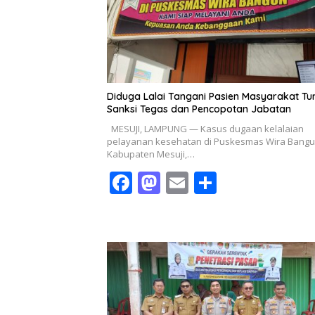
o
n
k
Diduga Lalai Tangani Pasien Masyarakat Tu
Sanksi Tegas dan Pencopotan Jabatan
MESUJI, LAMPUNG — Kasus dugaan kelalaian
pelayanan kesehatan di Puskesmas Wira Bangu
Kabupaten Mesuji,…
F
M
E
S
ac
as
m
h
e
to
ai
ar
b
d
l
e
o
o
o
n