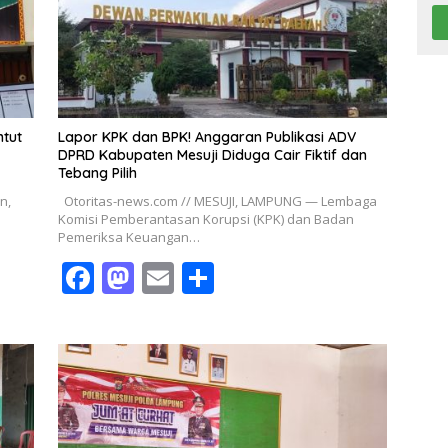
o
n
k
ntut
Lapor KPK dan BPK! Anggaran Publikasi ADV
DPRD Kabupaten Mesuji Diduga Cair Fiktif dan
Tebang Pilih
n,
Otoritas-news.com // MESUJI, LAMPUNG — Lembaga
Komisi Pemberantasan Korupsi (KPK) dan Badan
Pemeriksa Keuangan…
F
M
E
S
ac
as
m
h
e
to
ai
ar
b
d
l
e
o
o
o
n