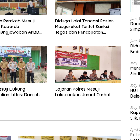
June 
n Pemkab Mesuji
Diduga Lalai Tangani Pasien
Duga
i Raperda
Masyarakat Tuntut Sanksi
Simp
gungjawaban APBD
Tegas dan Pencopotan
Jabatan
June 
Didu
Beda
oleh
May 
Menc
Sind
Teka
May 
esuji Dukung
Jajaran Polres Mesuji
HUT 
lian Inflasi Daerah
Laksanakan Jumat Curhat
Dele
di I
May 
Kapo
S.Ik
April
Polr