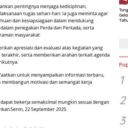
nkan pentingnya menjaga kedisiplinan,
Tung
elaksanaan tugas sehari-hari. Ia juga meminta agar
Gela
ahuan dan kesiapsiagaan dalam mendukung
Tahu
Jon
 dalam penegakan Perda dan Perkada, serta
raman masyarakat.
erikan apresiasi dan evaluasi atas kegiatan yang
 terakhir, serta memberikan arahan terkait agenda
rikutnya.
Pop
faatkan untuk menyampaikan informasi terbaru,
1
ta membangun motivasi dan semangat kerja
2
 dapat bekerja semaksimal mungkin sesuai dengan
rikan.Senin, 22 September 2025.
3