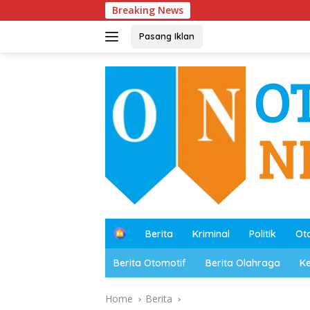
Skip
Breaking News
Polres Mesu
to
content
Pasang Iklan
B
Berita
Kriminal
Politik
Ot
e
r
Berita Otomotif
Berita Olahraga
K
a
n
d
Home
Berita
a