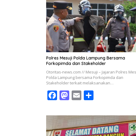
Polres Mesuji Polda Lampung Bersama
Forkopimda dan Stakeholder
Otoritas-news.com // Mesuji – Jajaran Polres Mes
Polda Lampung bersama Forkopimda dan
Stakeholder terkait melaksanakan…
F
M
E
S
ac
as
m
h
e
to
ai
ar
b
d
l
e
o
o