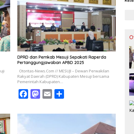
Kete
Lint
O
DPRD dan Pemkab Mesuji Sepakati Raperda
Pertanggungjawaban APBD 2025
uji
Otoritas-News.Com // MESUJI – Dewan Perwakilan
Rakyat Daerah (DPRD) Kabupaten Mesuji bersama
Pemerintah Kabupaten…
F
M
E
S
ac
as
m
h
e
to
ai
ar
b
d
l
e
o
o