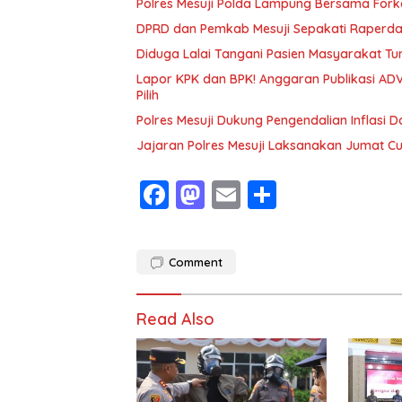
Polres Mesuji Polda Lampung Bersama For
DPRD dan Pemkab Mesuji Sepakati Raperd
Diduga Lalai Tangani Pasien Masyarakat Tu
Lapor KPK dan BPK! Anggaran Publikasi ADV
Pilih
Polres Mesuji Dukung Pengendalian Inflasi 
Jajaran Polres Mesuji Laksanakan Jumat C
F
M
E
S
ac
as
m
h
e
to
ai
ar
Comment
b
d
l
e
o
o
Read Also
o
n
k