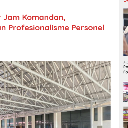
ar Jam Komandan,
an Profesionalisme Personel
Au
Po
Fo