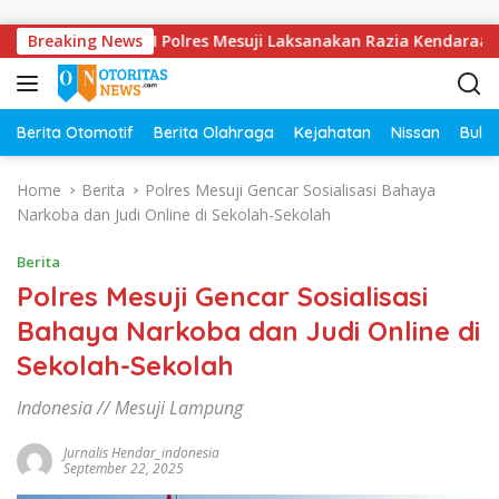
Skip to content
iaga Kompi II Polres Mesuji Laksanakan Razia Kendaraan
Breaking News
Berita Otomotif
Berita Olahraga
Kejahatan
Nissan
Bulut
Home
Berita
Polres Mesuji Gencar Sosialisasi Bahaya
Narkoba dan Judi Online di Sekolah-Sekolah
Berita
Polres Mesuji Gencar Sosialisasi
Bahaya Narkoba dan Judi Online di
Sekolah-Sekolah
Indonesia // Mesuji Lampung
Jurnalis Hendar_indonesia
September 22, 2025