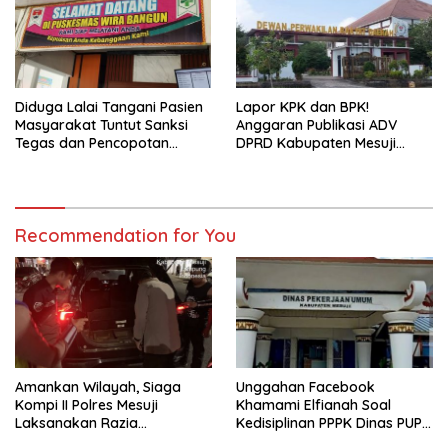
Diduga Lalai Tangani Pasien
Lapor KPK dan BPK!
Masyarakat Tuntut Sanksi
Anggaran Publikasi ADV
Tegas dan Pencopotan
DPRD Kabupaten Mesuji
Jabatan
Diduga Cair Fiktif dan
Tebang Pilih
Recommendation for You
Amankan Wilayah, Siaga
Unggahan Facebook
Kompi II Polres Mesuji
Khamami Elfianah Soal
Laksanakan Razia
Kedisiplinan PPPK Dinas PUPR
Kendaraan
Mesuji Viral