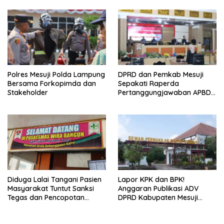
Polres Mesuji Polda Lampung
DPRD dan Pemkab Mesuji
Bersama Forkopimda dan
Sepakati Raperda
Stakeholder
Pertanggungjawaban APBD
2025
Diduga Lalai Tangani Pasien
Lapor KPK dan BPK!
Masyarakat Tuntut Sanksi
Anggaran Publikasi ADV
Tegas dan Pencopotan
DPRD Kabupaten Mesuji
Jabatan
Diduga Cair Fiktif dan
Tebang Pilih