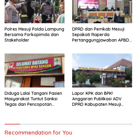
Polres Mesuji Polda Lampung
DPRD dan Pemkab Mesuji
Bersama Forkopimda dan
Sepakati Raperda
Stakeholder
Pertanggungjawaban APBD
2025
Diduga Lalai Tangani Pasien
Lapor KPK dan BPK!
Masyarakat Tuntut Sanksi
Anggaran Publikasi ADV
Tegas dan Pencopotan
DPRD Kabupaten Mesuji
Jabatan
Diduga Cair Fiktif dan
Tebang Pilih
Recommendation for You