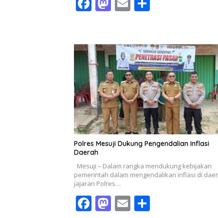
F
M
E
S
ac
as
m
h
e
to
ai
ar
b
d
l
e
o
o
o
n
k
Polres Mesuji Dukung Pengendalian Inflasi
Daerah
Mesuji – Dalam rangka mendukung kebijakan
pemerintah dalam mengendalikan inflasi di daer
jajaran Polres…
F
M
E
S