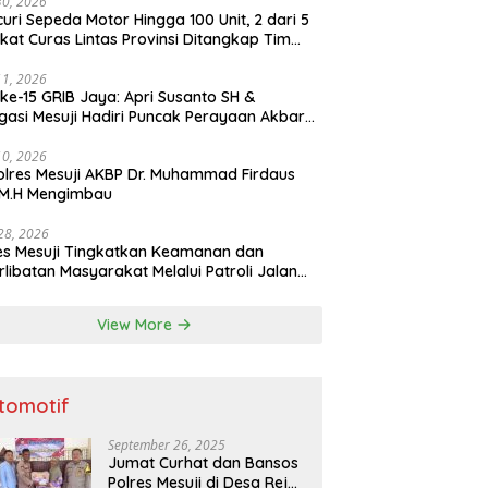
30, 2026
uri Sepeda Motor Hingga 100 Unit, 2 dari 5
ikat Curas Lintas Provinsi Ditangkap Tim
b 308 Polres Mesuji
11, 2026
ke-15 GRIB Jaya: Apri Susanto SH &
gasi Mesuji Hadiri Puncak Perayaan Akbar
stora Senayan Jakarta
10, 2026
lres Mesuji AKBP Dr. Muhammad Firdaus
, M.H Mengimbau
 28, 2026
es Mesuji Tingkatkan Keamanan dan
rlibatan Masyarakat Melalui Patroli Jalan
as Timur dan Patroli Dialogis
View More
tomotif
September 26, 2025
Jumat Curhat dan Bansos
Polres Mesuji di Desa Rejo