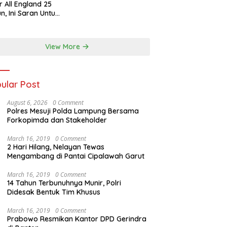
r All England 25
n, Ini Saran Untuk
atan dkk
View More
ular Post
August 6, 2026
0 Comment
Polres Mesuji Polda Lampung Bersama
Forkopimda dan Stakeholder
March 16, 2019
0 Comment
2 Hari Hilang, Nelayan Tewas
Mengambang di Pantai Cipalawah Garut
March 16, 2019
0 Comment
14 Tahun Terbunuhnya Munir, Polri
Didesak Bentuk Tim Khusus
March 16, 2019
0 Comment
Prabowo Resmikan Kantor DPD Gerindra