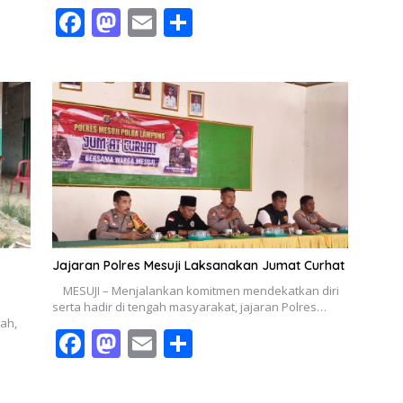
F
M
E
S
ac
as
m
h
e
to
ai
ar
b
d
l
e
o
o
o
n
k
Jajaran Polres Mesuji Laksanakan Jumat Curhat
MESUJI – Menjalankan komitmen mendekatkan diri
serta hadir di tengah masyarakat, jajaran Polres…
ah,
F
M
E
S
ac
as
m
h
e
to
ai
ar