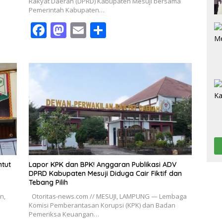
Rakyat Daerah (DPRD) Kabupaten Mesuji bersama
Pemerintah Kabupaten…
F
M
E
S
ac
as
m
h
e
to
ai
ar
b
d
l
e
o
o
o
n
k
ntut
Lapor KPK dan BPK! Anggaran Publikasi ADV
DPRD Kabupaten Mesuji Diduga Cair Fiktif dan
Tebang Pilih
n,
Otoritas-news.com // MESUJI, LAMPUNG — Lembaga
Komisi Pemberantasan Korupsi (KPK) dan Badan
Pemeriksa Keuangan…