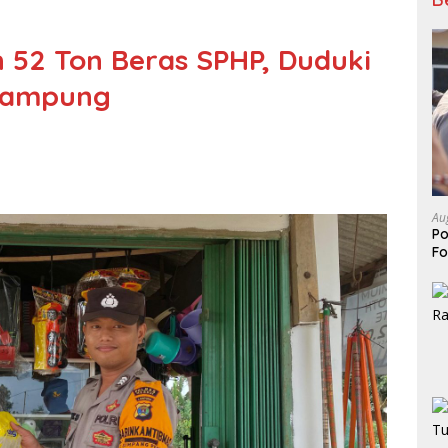
n 52 Ton Beras SPHP, Duduki
 Lampung
Au
Po
Fo