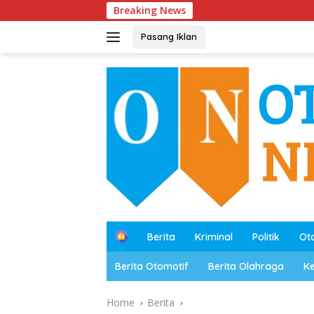
Skip
Breaking News
Polres Me
to
content
Pasang Iklan
B
Berita
Kriminal
Politik
Ot
e
r
Berita Otomotif
Berita Olahraga
K
a
n
d
Home
Berita
a