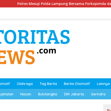
suji Polda Lampung Bersama Forkopimda dan Stakeholder
omotif
Olahraga
Tag Berita
Berita Otomotif
Lainnya
ejahatan
Nissan
Bulutangkis
DKI Jakarta
Gerindra
B