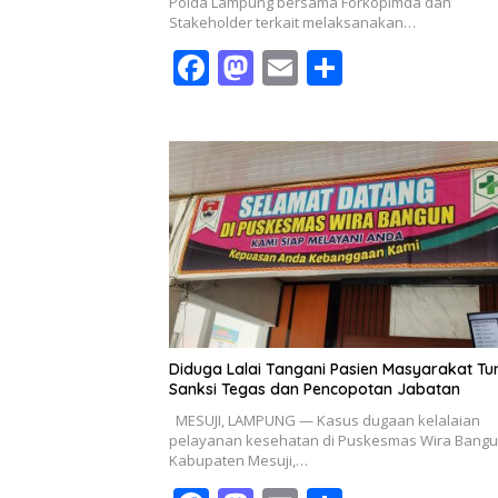
Polda Lampung bersama Forkopimda dan
Stakeholder terkait melaksanakan…
F
M
E
S
ac
as
m
h
e
to
ai
ar
b
d
l
e
o
o
o
n
k
Diduga Lalai Tangani Pasien Masyarakat Tu
Sanksi Tegas dan Pencopotan Jabatan
MESUJI, LAMPUNG — Kasus dugaan kelalaian
pelayanan kesehatan di Puskesmas Wira Bangu
Kabupaten Mesuji,…