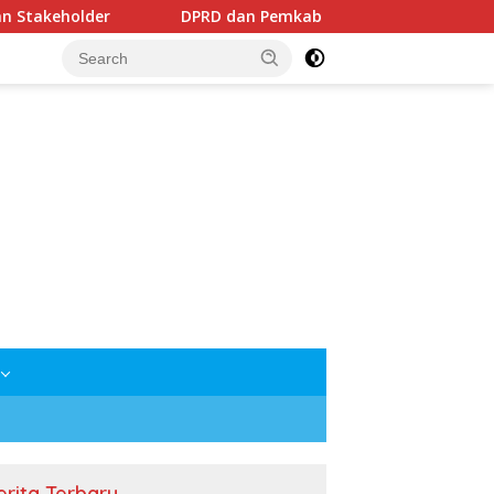
DPRD dan Pemkab Mesuji Sepakati Raperda Pertanggungja
erita Terbaru