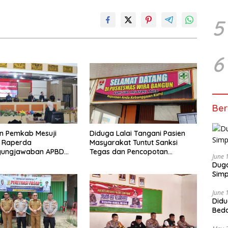
5
6
Ber
n Pemkab Mesuji
Diduga Lalai Tangani Pasien
i Raperda
Masyarakat Tuntut Sanksi
gungjawaban APBD
Tegas dan Pencopotan
June 
Jabatan
Duga
Simp
June 
Didu
Beda
oleh