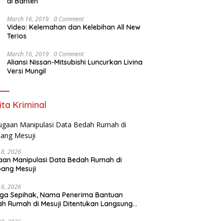
di Banten
March 16, 2019
0 Comment
Video: Kelemahan dan Kelebihan All New
Terios
March 16, 2019
0 Comment
Aliansi Nissan-Mitsubishi Luncurkan Livina
Versi Mungil
ita Kriminal
18, 2026
an Manipulasi Data Bedah Rumah di
ang Mesuji
16, 2026
ga Sepihak, Nama Penerima Bantuan
h Rumah di Mesuji Ditentukan Langsung
 Bupati