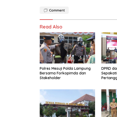
e
to
ai
ar
Comment
b
d
l
e
o
o
Read Also
o
n
k
Polres Mesuji Polda Lampung
DPRD da
Bersama Forkopimda dan
Sepakat
Stakeholder
Pertang
2025