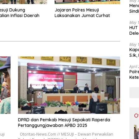
May 
Menc
esuji Dukung
Jajaran Polres Mesuji
Sind
lian Inflasi Daerah
Laksanakan Jumat Curhat
Teka
May 
HUT 
Dele
di I
May 
Kapo
S.Ik
April
Polr
Kete
Lint
O
DPRD dan Pemkab Mesuji Sepakati Raperda
Pertanggungjawaban APBD 2025
uji
Otoritas-News.Com // MESUJI – Dewan Perwakilan