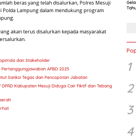
lah beras yang telah disalurkan, Polres Mesuji
Gela
Tahu
s di Polda Lampung dalam mendukung program
Jon
mpung.
s yang akan terus disalurkan kepada masyarakat
ersalurkan.
Pop
kopimda dan Stakeholder
1
a Pertanggungjawaban APBD 2025
ntut Sanksi Tegas dan Pencopotan Jabatan
2
 DPRD Kabupaten Mesuji Diduga Cair Fiktif dan Tebang
Daerah
3
urhat
4