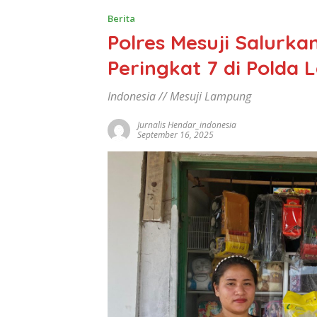
Berita
Polres Mesuji Salurka
Peringkat 7 di Polda
Indonesia // Mesuji Lampung
Jurnalis Hendar_indonesia
September 16, 2025