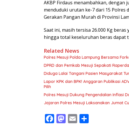
AKBP Firdaus menambahkan, dengan jum
menduduki urutan ke-7 dari 15 Polre
Gerakan Pangan Murah di Provinsi La
Saat ini, masih tersisa 26.000 Kg bera
hingga total keseluruhan beras dapat t
Related News
Polres Mesuji Polda Lampung Bersama For
DPRD dan Pemkab Mesuji Sepakati Raperd
Diduga Lalai Tangani Pasien Masyarakat Tu
Lapor KPK dan BPK! Anggaran Publikasi ADV
Pilih
Polres Mesuji Dukung Pengendalian Inflasi 
Jajaran Polres Mesuji Laksanakan Jumat C
F
M
E
S
ac
as
m
h