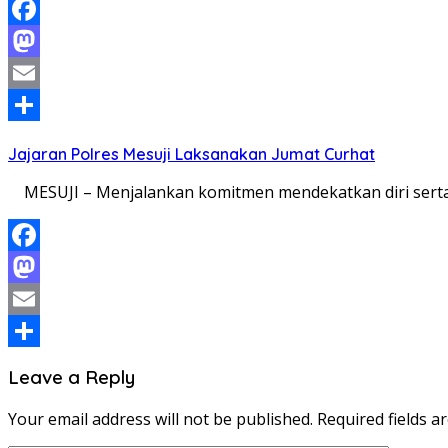
Facebook
Mastodon
Email
Share
Jajaran Polres Mesuji Laksanakan Jumat Curhat
MESUJI – Menjalankan komitmen mendekatkan diri serta h
Facebook
Mastodon
Email
Share
Leave a Reply
Your email address will not be published.
Required fields 