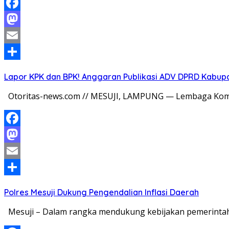
Facebook
Mastodon
Email
Share
Lapor KPK dan BPK! Anggaran Publikasi ADV DPRD Kabupate
Otoritas-news.com // MESUJI, LAMPUNG — Lembaga Komi
Facebook
Mastodon
Email
Share
Polres Mesuji Dukung Pengendalian Inflasi Daerah
Mesuji – Dalam rangka mendukung kebijakan pemerintah d