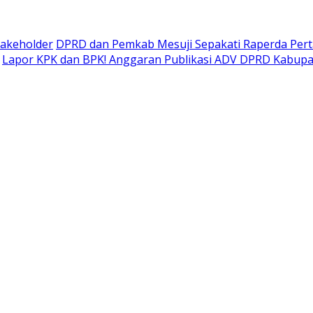
takeholder
DPRD dan Pemkab Mesuji Sepakati Raperda Pe
Lapor KPK dan BPK! Anggaran Publikasi ADV DPRD Kabupate