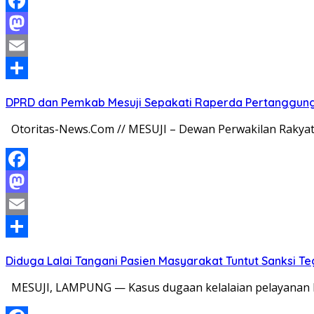
Facebook
Mastodon
Email
Share
DPRD dan Pemkab Mesuji Sepakati Raperda Pertanggun
Otoritas-News.Com // MESUJI – Dewan Perwakilan Rakya
Facebook
Mastodon
Email
Share
Diduga Lalai Tangani Pasien Masyarakat Tuntut Sanksi 
MESUJI, LAMPUNG — Kasus dugaan kelalaian pelayanan k