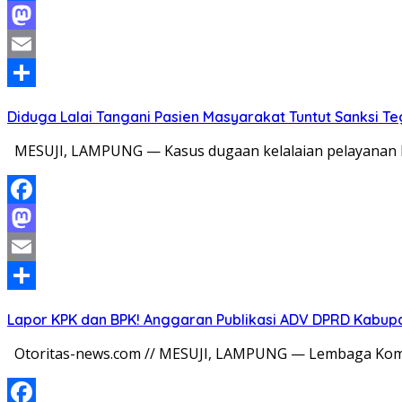
Facebook
Mastodon
Email
Share
Diduga Lalai Tangani Pasien Masyarakat Tuntut Sanksi 
MESUJI, LAMPUNG — Kasus dugaan kelalaian pelayanan k
Facebook
Mastodon
Email
Share
Lapor KPK dan BPK! Anggaran Publikasi ADV DPRD Kabupate
Otoritas-news.com // MESUJI, LAMPUNG — Lembaga Komi