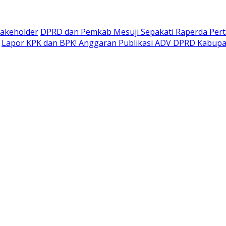
takeholder
DPRD dan Pemkab Mesuji Sepakati Raperda Pe
Lapor KPK dan BPK! Anggaran Publikasi ADV DPRD Kabupate