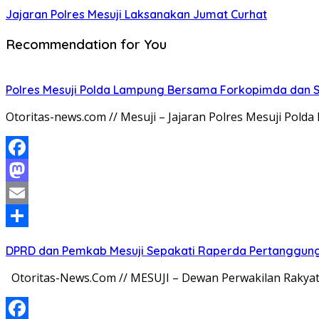
Jajaran Polres Mesuji Laksanakan Jumat Curhat
Recommendation for You
Polres Mesuji Polda Lampung Bersama Forkopimda dan 
Otoritas-news.com // Mesuji – Jajaran Polres Mesuji Po
Facebook
Mastodon
Email
Share
DPRD dan Pemkab Mesuji Sepakati Raperda Pertanggun
Otoritas-News.Com // MESUJI – Dewan Perwakilan Rakya