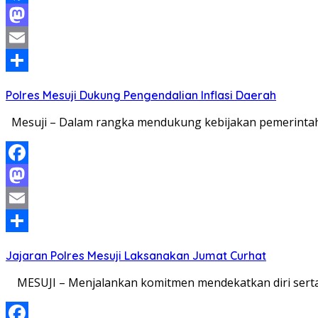
Facebook
Mastodon
Email
Share
Polres Mesuji Dukung Pengendalian Inflasi Daerah
Mesuji – Dalam rangka mendukung kebijakan pemerintah d
Facebook
Mastodon
Email
Share
Jajaran Polres Mesuji Laksanakan Jumat Curhat
MESUJI – Menjalankan komitmen mendekatkan diri serta h