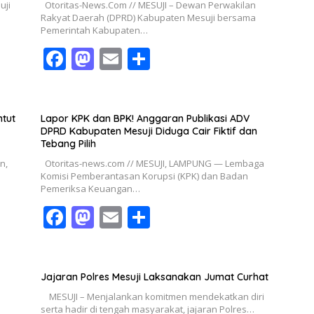
uji
Otoritas-News.Com // MESUJI – Dewan Perwakilan
Rakyat Daerah (DPRD) Kabupaten Mesuji bersama
Pemerintah Kabupaten…
F
M
E
S
ac
as
m
h
e
to
ai
ar
b
d
l
e
ntut
Lapor KPK dan BPK! Anggaran Publikasi ADV
DPRD Kabupaten Mesuji Diduga Cair Fiktif dan
o
o
Tebang Pilih
o
n
n,
Otoritas-news.com // MESUJI, LAMPUNG — Lembaga
Komisi Pemberantasan Korupsi (KPK) dan Badan
k
Pemeriksa Keuangan…
F
M
E
S
ac
as
m
h
e
to
ai
ar
b
d
l
e
Jajaran Polres Mesuji Laksanakan Jumat Curhat
MESUJI – Menjalankan komitmen mendekatkan diri
o
o
serta hadir di tengah masyarakat, jajaran Polres…