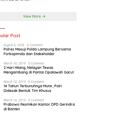
atan dkk
View More
ular Post
August 6, 2026
0 Comment
Polres Mesuji Polda Lampung Bersama
Forkopimda dan Stakeholder
March 16, 2019
0 Comment
2 Hari Hilang, Nelayan Tewas
Mengambang di Pantai Cipalawah Garut
March 16, 2019
0 Comment
14 Tahun Terbunuhnya Munir, Polri
Didesak Bentuk Tim Khusus
March 16, 2019
0 Comment
Prabowo Resmikan Kantor DPD Gerindra
di Banten