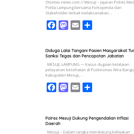
Otoritas-news.com // Mesuji – Jajaran Polres Mes
Polda Lampung bersama Forkopimda dan
Stakeholder terkait melaksanakan…
F
M
E
S
ac
as
m
h
e
to
ai
ar
b
d
l
e
Diduga Lalai Tangani Pasien Masyarakat Tu
Sanksi Tegas dan Pencopotan Jabatan
o
o
MESUJI, LAMPUNG — Kasus dugaan kelalaian
o
n
pelayanan kesehatan di Puskesmas Wira Bangu
Kabupaten Mesuji,…
k
F
M
E
S
ac
as
m
h
e
to
ai
ar
b
d
l
e
Polres Mesuji Dukung Pengendalian Inflasi
o
o
Daerah
Mesuji – Dalam rangka mendukung kebijakan