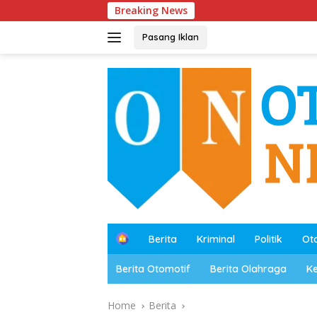
Skip
Breaking News
to
content
Pasang Iklan
B
Berita
Kriminal
Politik
Ot
e
r
Berita Otomotif
Berita Olahraga
K
a
n
d
Home
Berita
a