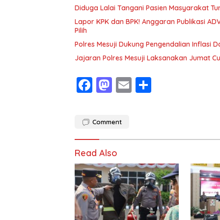
Diduga Lalai Tangani Pasien Masyarakat Tu
Lapor KPK dan BPK! Anggaran Publikasi ADV
Pilih
Polres Mesuji Dukung Pengendalian Inflasi 
Jajaran Polres Mesuji Laksanakan Jumat C
F
M
E
S
ac
as
m
h
e
to
ai
ar
Comment
b
d
l
e
o
o
Read Also
o
n
k