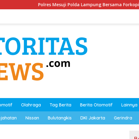
Polres Mesuji Polda Lampung Bersama Forkopimda dan Stak
omotif
Olahraga
Tag Berita
Berita Otomotif
Lainnya
ejahatan
Nissan
Bulutangkis
DKI Jakarta
Gerindra
B