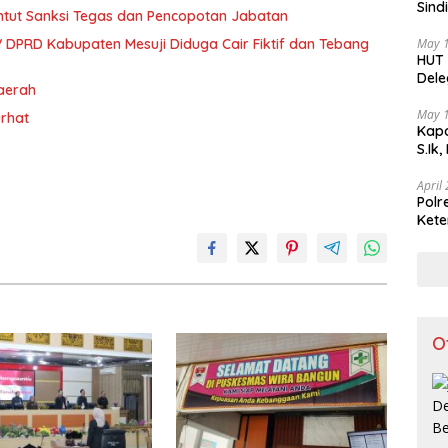
Sind
ntut Sanksi Tegas dan Pencopotan Jabatan
Teka
May 
 DPRD Kabupaten Mesuji Diduga Cair Fiktif dan Tebang
HUT 
Dele
Daerah
di I
May 
urhat
Kapo
S.Ik
April
Polr
Kete
Lint
O