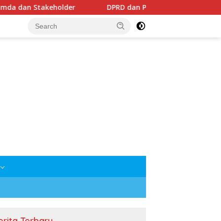
eholder
DPRD dan Pemkab Mesuji Sepakati Raperda Pe
erita Terbaru