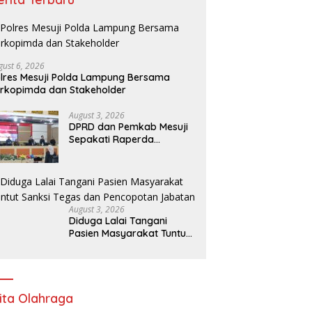
gust 6, 2026
lres Mesuji Polda Lampung Bersama
rkopimda dan Stakeholder
August 3, 2026
DPRD dan Pemkab Mesuji
Sepakati Raperda
Pertanggungjawaban
APBD 2025
August 3, 2026
Diduga Lalai Tangani
Pasien Masyarakat Tuntut
Sanksi Tegas dan
Pencopotan Jabatan
ita Olahraga