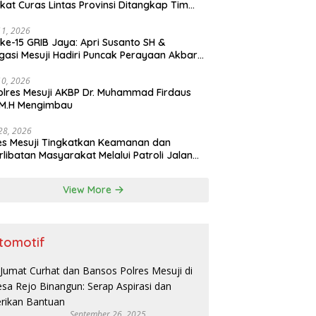
ikat Curas Lintas Provinsi Ditangkap Tim
b 308 Polres Mesuji
11, 2026
ke-15 GRIB Jaya: Apri Susanto SH &
gasi Mesuji Hadiri Puncak Perayaan Akbar
stora Senayan Jakarta
10, 2026
lres Mesuji AKBP Dr. Muhammad Firdaus
, M.H Mengimbau
 28, 2026
es Mesuji Tingkatkan Keamanan dan
rlibatan Masyarakat Melalui Patroli Jalan
as Timur dan Patroli Dialogis
View More
tomotif
September 26, 2025