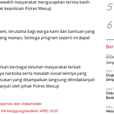
ewakili masyarakat mengucapkan terima kasih
5
k kepolisian Polres Mesuji.
6
kami, terutama bagi warga kami dan bantuan yang
ang mampu. Semoga program seperti ini dapat
Ber
rkan berbagai keluhan masyarakat terkait
June 
ya narkoba serta masalah sosial lainnya yang
Duga
sukan yang disampaikan langsung ditindaklanjuti
Simp
lanjuti oleh pihak Polres Mesuji.
June 
Didu
Beda
oleh
kopimda dan Stakeholder
May 
a Pertanggungjawaban APBD 2025
Menc