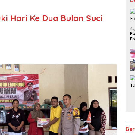
ki Hari Ke Dua Bulan Suci
Au
Po
Fo
Ber