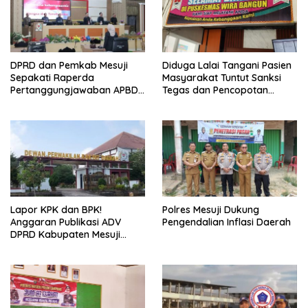
DPRD dan Pemkab Mesuji
Diduga Lalai Tangani Pasien
Sepakati Raperda
Masyarakat Tuntut Sanksi
Pertanggungjawaban APBD
Tegas dan Pencopotan
2025
Jabatan
Lapor KPK dan BPK!
Polres Mesuji Dukung
Anggaran Publikasi ADV
Pengendalian Inflasi Daerah
DPRD Kabupaten Mesuji
Diduga Cair Fiktif dan
Tebang Pilih