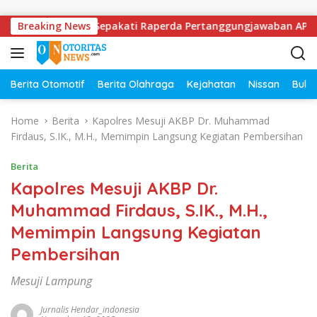
Skip to content
mkab Mesuji Sepakati Raperda Pertanggungjawaban APBD 2025
Breaking News
Berita Otomotif
Berita Olahraga
Kejahatan
Nissan
Bulut
Home
Berita
Kapolres Mesuji AKBP Dr. Muhammad
Firdaus, S.IK., M.H., Memimpin Langsung Kegiatan Pembersihan
Berita
Kapolres Mesuji AKBP Dr.
Muhammad Firdaus, S.IK., M.H.,
Memimpin Langsung Kegiatan
Pembersihan
Mesuji Lampung
Jurnalis Hendar_indonesia