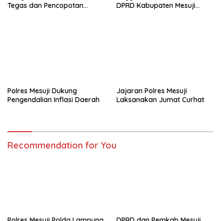
Tegas dan Pencopotan
DPRD Kabupaten Mesuji
Jabatan
Diduga Cair Fiktif dan
Tebang Pilih
Polres Mesuji Dukung
Jajaran Polres Mesuji
Pengendalian Inflasi Daerah
Laksanakan Jumat Curhat
Recommendation for You
Polres Mesuji Polda Lampung
DPRD dan Pemkab Mesuji