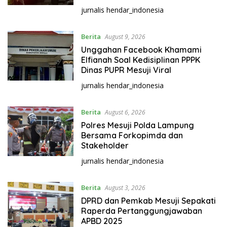
a
jurnalis hendar_indonesia
s
N
e
Berita
August 9, 2026
w
Unggahan Facebook Khamami
s
Elfianah Soal Kedisiplinan PPPK
Dinas PUPR Mesuji Viral
|
P
jurnalis hendar_indonesia
T
.
Berita
August 6, 2026
B
Polres Mesuji Polda Lampung
e
Bersama Forkopimda dan
r
Stakeholder
i
jurnalis hendar_indonesia
t
a
M
Berita
August 3, 2026
u
DPRD dan Pemkab Mesuji Sepakati
Raperda Pertanggungjawaban
l
APBD 2025
t