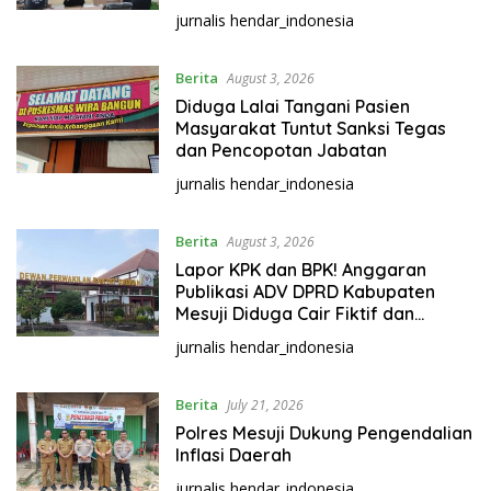
i
jurnalis hendar_indonesia
M
e
Berita
August 3, 2026
d
Diduga Lalai Tangani Pasien
i
Masyarakat Tuntut Sanksi Tegas
a
dan Pencopotan Jabatan
jurnalis hendar_indonesia
Berita
August 3, 2026
Lapor KPK dan BPK! Anggaran
Publikasi ADV DPRD Kabupaten
Mesuji Diduga Cair Fiktif dan
Tebang Pilih
jurnalis hendar_indonesia
Berita
July 21, 2026
Polres Mesuji Dukung Pengendalian
Inflasi Daerah
jurnalis hendar_indonesia