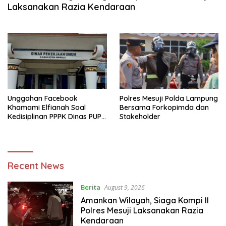
Laksanakan Razia Kendaraan
Unggahan Facebook
Polres Mesuji Polda Lampung
Khamami Elfianah Soal
Bersama Forkopimda dan
Kedisiplinan PPPK Dinas PUPR
Stakeholder
Mesuji Viral
O
Recent News
t
o
Berita
August 9, 2026
r
Amankan Wilayah, Siaga Kompi II
i
Polres Mesuji Laksanakan Razia
t
Kendaraan