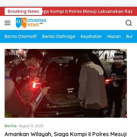
Skip to content
an Wilayah, Siaga Kompi II Polres Mesuji Laksanakan Razia Ke
Breaking News
Berita Otomotif
Berita Olahraga
Kejahatan
Nissan
Bulut
Berita
August 9, 2026
Amankan Wilayah, Siaga Kompi II Polres Mesuji